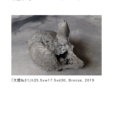
「天體№31」h25.5xw17.5xd30, Bronze, 2019