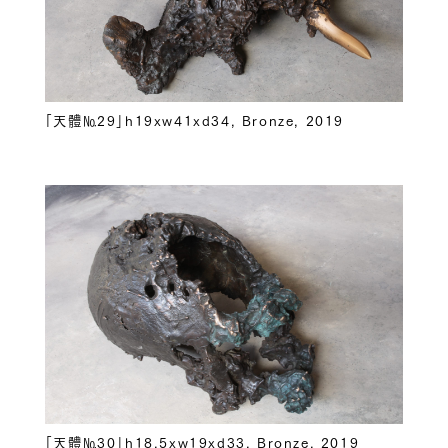
「天體№29」h19xw41xd34, Bronze, 2019
「天體№30」h18.5xw19xd33, Bronze, 2019