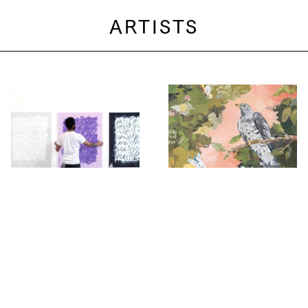
ARTISTS
It's a living Ricardo
庄島歩音 Ayune Shojima
Gonzalez