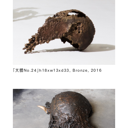
「天體No.24」h18xw13xd33, Bronze, 2016