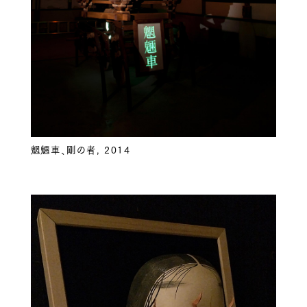
魍魎車、剛の者, 2014