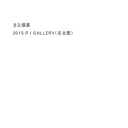
主な個展
2015 P.I GALLERY（名古屋）
2014 「剛の者」天明屋尚プロデュース展示 hpgrp
GALLERY TOKYO（東京）
2011 「avatar」 GALLERY IDF（名古屋）
2010 「武神」 GALLERY IDF（名古屋）
2009 GALLERY IDF（名古屋）
2008 GALLERY IDF（名古屋）
2006 表参道ヒルズギャラリーコーワ（東京）
主なグループ展
2015 「Five Sculptor」hpgrp GALLERY
TOKYO（東京）