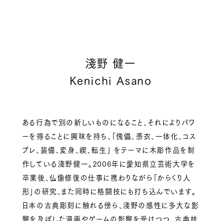
淺野 健一
Kenichi Asano
ある行為で別の新しいものになること、それによりパワ
ーを得ることに興味を持ち、「傀儡、憑衣、一体化、コス
プレ、装備、変身、禊、転生」 をテーマに木彫作品を制
作している淺野健一。2006年に愛知県立芸術大学を
卒業後、仏像修復の仕事に携わりながら「からくり人
形」の研究、また同時に格闘技にも打ち込んでいます。
日本の古典彫刻に触れる傍ら、淺野の感性に多大な影
響を及ぼした漫画やゲームの影響を受けつつ、古典技