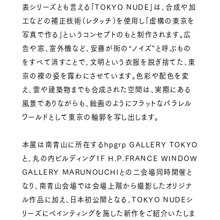
表シリーズとも言える「TOKYO NUDE」は、合成や加
工などの補正技術（レタッチ）を使用し「虚構の東京を
写真で作る」というコンセプトのもと制作されます。広
告や窓、室外機など、安藤が街の“ノイズ”と呼ぶもの
をすべて消すことで、文明という衣服を脱ぎ捨てた、東
京の裸の姿を露わにさせています。色彩や配色を変
え、雲や建築物までも合成された空間は、実際にある
風景でありながらも、絵画のようにフラットなパラレル
ワールドとして東京の輪郭を写し出します。
本展は南青山に所在するhpgrp GALLERY TOKYO
と、丸の内ビルディング1F H.P.FRANCE WINDOW
GALLERY MARUNOUCHIとの二会場同時開催と
なり、南青山会場では会場上階から撮影したオリジナ
ル作品に加え、日本初公開となる、TOKYO NUDEシ
リーズにペインティングを施した新作をご紹介いたしま