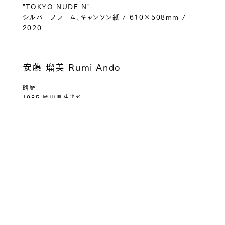
"TOKYO NUDE N"
シルバーフレーム、キャンソン紙 / 610×508mm /
2020
安藤 瑠美 Rumi Ando
略歴
1985 岡山県生まれ
2010 東京藝術大学美術学部先端芸術表現科卒業
2015 アマナグループ 株式会社アンに入社
2021 独立
現在 レタッチャー＆フォトグラファーとして活動中
主な展覧会
2007 受賞作品展「epson color imaging contest
2007」スパイラルガーデン（東京）
2009「東川町国際写真フェスティバル インディペンデンス展」
東川町文化ギャラリー（北海道）
2010「dream islands」ニコンサロンbis（東京、大阪）