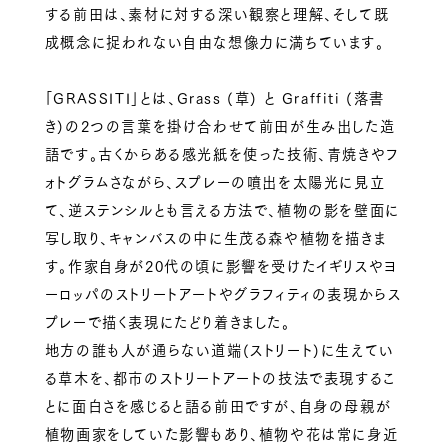
する前田は、素材に対する深い観察と理解、そして既
成概念に捉われない自由な想像力に満ちています。
「GRASSITI」とは、Grass (草) と Graffiti (落書
き)の2つの言葉を掛け合わせて前田が生み出した造
語です。古くからある感光紙を使った技術、青焼きやフ
ォトグラムさながら、スプレーの噴出を太陽光に見立
て、逆ステンシルとも言える方法で、植物の影を壁面に
写し取り、キャンバスの中に生茂る森や植物を描きま
す。作家自身が20代の頃に影響を受けたイギリスやヨ
ーロッパのストリートアートやグラフィティの表現からス
プレーで描く表現にたどり着きました。
地方の誰も人が通らない道端(ストリート)に生えてい
る草木を、都市のストリートアートの技法で表現するこ
とに面白さを感じると語る前田ですが、自身の母親が
植物画家をしていた影響もあり、植物や花は常に身近