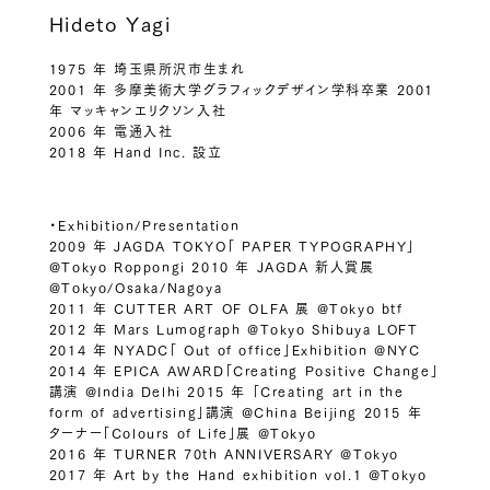
Hideto Yagi
1975 年 埼玉県所沢市生まれ
2001 年 多摩美術大学グラフィックデザイン学科卒業 2001
年 マッキャンエリクソン入社
2006 年 電通入社
2018 年 Hand Inc. 設立
・Exhibition/Presentation
2009 年 JAGDA TOKYO「 PAPER TYPOGRAPHY」
@Tokyo Roppongi 2010 年 JAGDA 新人賞展
@Tokyo/Osaka/Nagoya
2011 年 CUTTER ART OF OLFA 展 @Tokyo btf
2012 年 Mars Lumograph @Tokyo Shibuya LOFT
2014 年 NYADC「 Out of office」Exhibition @NYC
2014 年 EPICA AWARD「Creating Positive Change」
講演 @India Delhi 2015 年 「Creating art in the
form of advertising」講演 @China Beijing 2015 年
ターナー「Colours of Life」展 @Tokyo
2016 年 TURNER 70th ANNIVERSARY @Tokyo
2017 年 Art by the Hand exhibition vol.1 @Tokyo