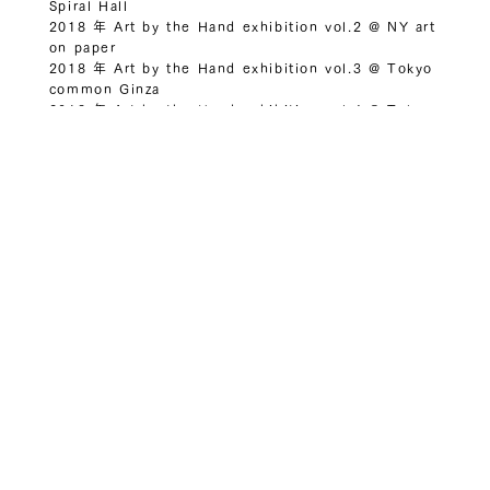
Spiral Hall
2018 年 Art by the Hand exhibition vol.2 @ NY art
on paper
2018 年 Art by the Hand exhibition vol.3 @ Tokyo
common Ginza
2018 年 Art by the Hand exhibition vol.4 @ Tokyo
青山見本帖
2019 年 Art by the Hand exhibition vol.5 @ NY art
on paper
Otherwise Gallery
B1F 5-7-17 Minamiaoyama,Minato-ku, Tokyo
107-0062 jpn
phone
+81.3.3797.1507
email
art@hpgrp.com
open 12pm –7pm