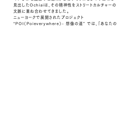
見出したOchiaiは、その精神性をストリートカルチャーの
文脈に重ね合わせてきました。
ニューヨークで展開されたプロジェクト
“POI（Poieverywhere）– 想像の道” では、「あなたの
想像の道はどこにでも広がっている」というメッセージの
もと、地図上の点をつなぐように街中にPOIを設置。人と
人、文化と文化の結びつきを象徴する存在として、見つけ
た人が自由にPOIを持ち帰ることができる形式で展開さ
れ、多くの共感を集めました。
Yusuke Ochiai
Yusuke Ochiai
1977年東京生まれ。2010年アメリカ渡米。2024年から日本
を拠点に活
動。
instagram:www.instagram.com/poieverywhere/
Web: poieverywhere.com