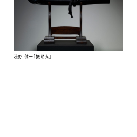
淺野 健一「振動丸」
Otherwise Gallery
B1F 5-7-17 Minamiaoyama,Minato-ku, Tokyo
107-0062 jpn
phone
+81.3.3797.1507
email
art@hpgrp.com